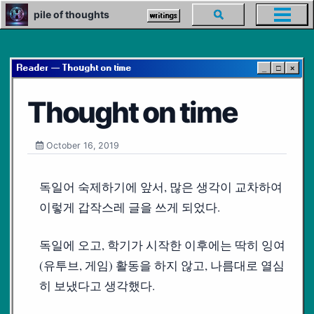
Skip
Skip
Skip
pile of thoughts
Toggle
writings
Toggl
to
to
to
search
menu
primary
content
footer
navigation
Reader — Thought on time
_
□
×
Thought on time
October 16, 2019
독일어 숙제하기에 앞서, 많은 생각이 교차하여
이렇게 갑작스레 글을 쓰게 되었다.
독일에 오고, 학기가 시작한 이후에는 딱히 잉여
(유투브, 게임) 활동을 하지 않고, 나름대로 열심
히 보냈다고 생각했다.