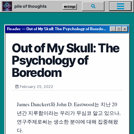
Skip
Skip
Skip
pile of thoughts
Toggle
writings
Toggl
to
to
to
search
menu
primary
content
footer
navigation
Reader — Out of My Skull: The Psychology of Boredom
_
□
×
Out of My Skull: The
Psychology of
Boredom
February 25, 2022
James Danckert와 John D. Eastwood는 지난 20
년간 지루함이라는 우리가 무심코 알고 있으나,
연구주제로써는 생소한 분야에 대해 집중해왔
다.